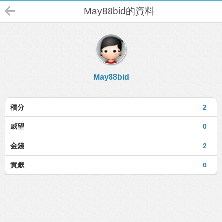
May88bid的資料
May88bid
積分
2
威望
0
金錢
2
貢獻
0