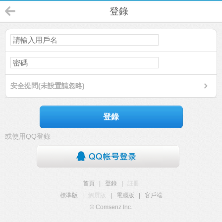
登錄
安全提問(未設置請忽略)
登錄
或使用QQ登錄
首頁
|
登錄
|
註冊
標準版
|
觸屏版
|
電腦版
|
客戶端
© Comsenz Inc.