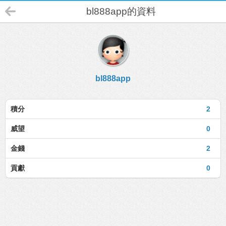
bl888app的資料
bl888app
積分
2
威望
0
金錢
2
貢獻
0