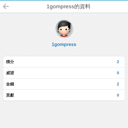
1gompress的資料
1gompress
積分
2
威望
0
金錢
2
貢獻
0