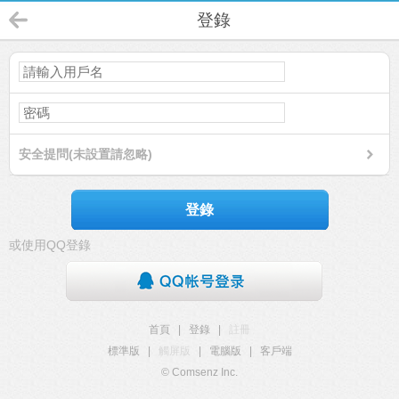
登錄
安全提問(未設置請忽略)
登錄
或使用QQ登錄
首頁
|
登錄
|
註冊
標準版
|
觸屏版
|
電腦版
|
客戶端
© Comsenz Inc.