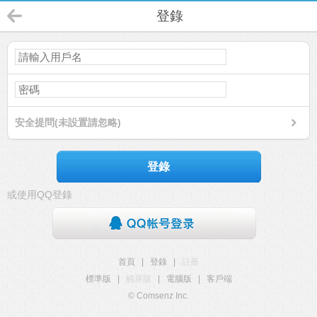
登錄
安全提問(未設置請忽略)
登錄
或使用QQ登錄
首頁
|
登錄
|
註冊
標準版
|
觸屏版
|
電腦版
|
客戶端
© Comsenz Inc.