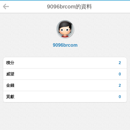
9096brcom的資料
9096brcom
積分
2
威望
0
金錢
2
貢獻
0