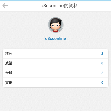
o8cconline的資料
o8cconline
積分
2
威望
0
金錢
2
貢獻
0