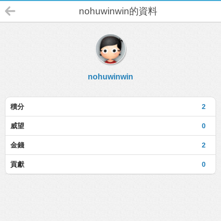
nohuwinwin的資料
nohuwinwin
積分
2
威望
0
金錢
2
貢獻
0