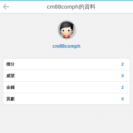
cm88comph的資料
cm88comph
積分
2
威望
0
金錢
2
貢獻
0