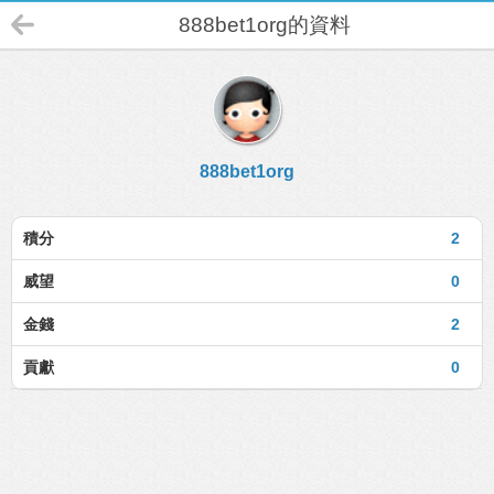
888bet1org的資料
888bet1org
積分
2
威望
0
金錢
2
貢獻
0