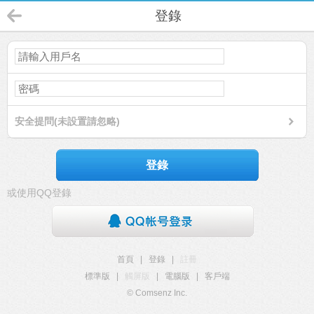
登錄
安全提問(未設置請忽略)
登錄
或使用QQ登錄
首頁
|
登錄
|
註冊
標準版
|
觸屏版
|
電腦版
|
客戶端
© Comsenz Inc.