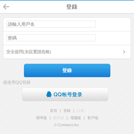
登錄
安全提問(未設置請忽略)
登錄
或使用QQ登錄
首頁
|
登錄
|
註冊
標準版
|
觸屏版
|
電腦版
|
客戶端
© Comsenz Inc.