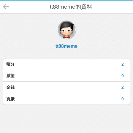
tt88meme的資料
tt88meme
積分
2
威望
0
金錢
2
貢獻
0