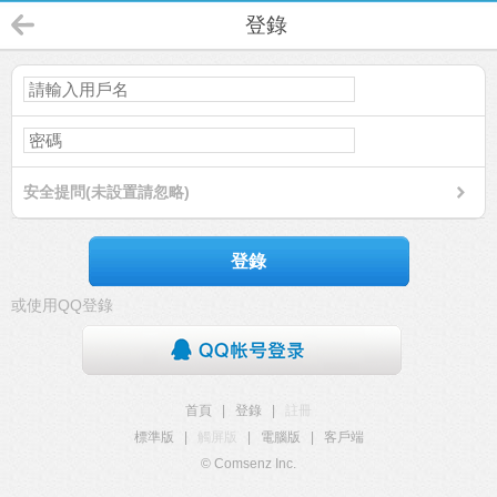
登錄
安全提問(未設置請忽略)
登錄
或使用QQ登錄
首頁
|
登錄
|
註冊
標準版
|
觸屏版
|
電腦版
|
客戶端
© Comsenz Inc.