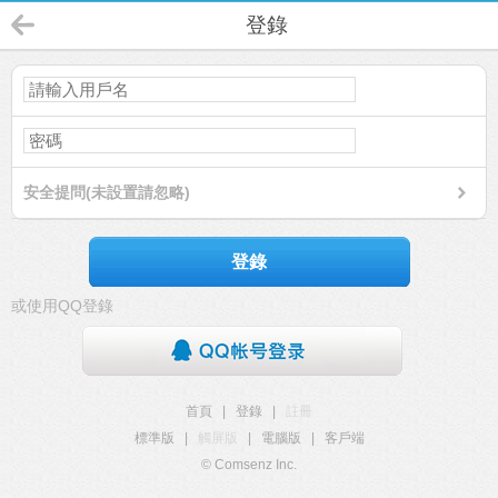
登錄
安全提問(未設置請忽略)
登錄
或使用QQ登錄
首頁
|
登錄
|
註冊
標準版
|
觸屏版
|
電腦版
|
客戶端
© Comsenz Inc.