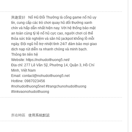
興趣愛好
Nổ Hũ Đổi Thưởng là cổng game nổ hũ uy
tín, cung cấp các trò chơi quay hũ đổi thưởng xanh
chín và hấp dẫn nhất hiện nay. Với hệ thống bảo mật
an toàn cùng tỷ lệ nổ hũ cực cao, người chơi có thể
thỏa sức trải nghiệm và săn hũ jackpot khổng lồ mỗi
ngày. Đội ngũ hỗ trợ nhiệt tình 24/7 đảm bảo mọi giao
dịch nạp rút diễn ra nhanh chóng và minh bạch.
Thông tin liên hệ
Website: https://nohudoithuong5.net/
Địa chỉ: 277 Lê Văn Sỹ, Phường 14, Quận 3, Hồ Chí
Minh, Việt Nam
Email: contact@nohudoithuong5.net
Hotline: 0987023456
#nohudoithuong5net #trangchunohudoithuong
#linkvaonohudoithuong
所在時區
使用系統默認