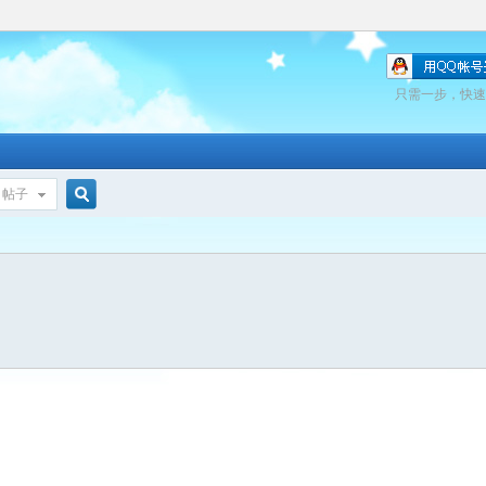
只需一步，快速
帖子
搜
索