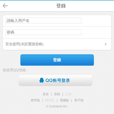
登錄
安全提問(未設置請忽略)
登錄
或使用QQ登錄
首頁
|
登錄
|
註冊
標準版
|
觸屏版
|
電腦版
|
客戶端
© Comsenz Inc.