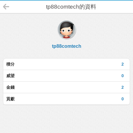
tp88comtech的資料
tp88comtech
積分
2
威望
0
金錢
2
貢獻
0