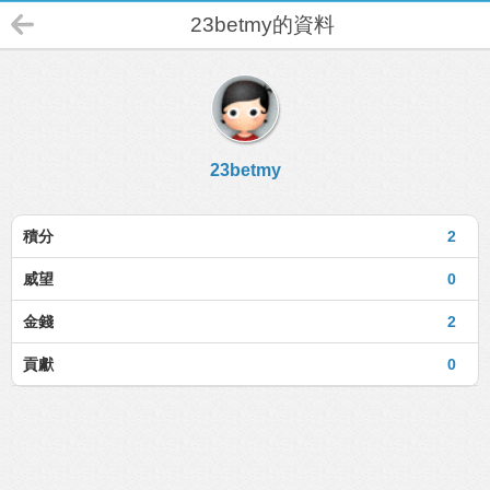
23betmy的資料
23betmy
積分
2
威望
0
金錢
2
貢獻
0