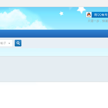
只需一步，快速
帖子
搜
索