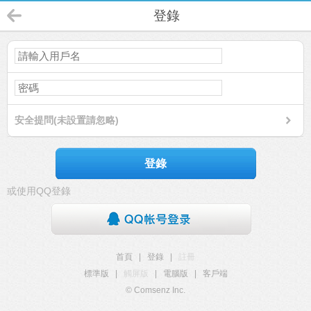
登錄
安全提問(未設置請忽略)
登錄
或使用QQ登錄
首頁
|
登錄
|
註冊
標準版
|
觸屏版
|
電腦版
|
客戶端
© Comsenz Inc.