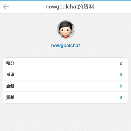
nowgoalchat的資料
nowgoalchat
積分
2
威望
0
金錢
2
貢獻
0