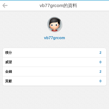
vb77grcom的資料
vb77grcom
積分
2
威望
0
金錢
2
貢獻
0