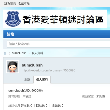
設為首頁
收藏本站
論壇
sumclubsh
個人資料
sumclubsh
http://hkeverton.com/forumnew/?560096
香
›
›
主題
個人資料
sumclubsh
(UID: 560096)
郵箱狀態
未驗證
視頻認證
未認證
統計信息
好友數 0
|
回帖數 0
|
主題數 0