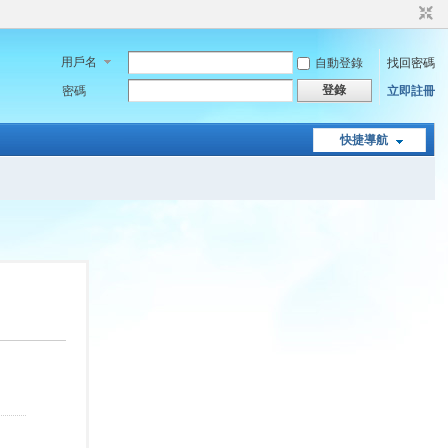
用戶名
自動登錄
找回密碼
登錄
密碼
立即註冊
快捷導航