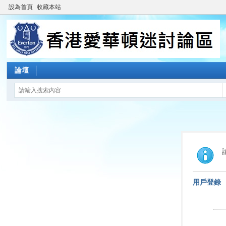
設為首頁
收藏本站
論壇
用戶登錄