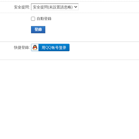
安全提問:
自動登錄
登錄
快捷登錄: