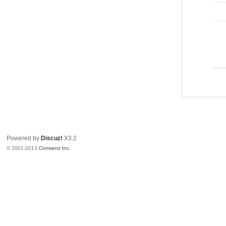
Powered by
Discuz!
X3.2
© 2001-2013
Comsenz Inc.