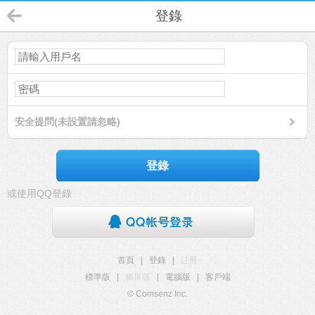
登錄
安全提問(未設置請忽略)
登錄
或使用QQ登錄
首頁
|
登錄
|
註冊
標準版
|
觸屏版
|
電腦版
|
客戶端
© Comsenz Inc.