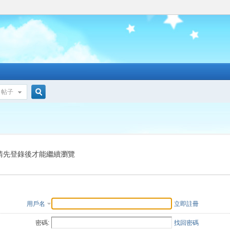
帖子
搜
索
請先登錄後才能繼續瀏覽
用戶名
立即註冊
密碼:
找回密碼