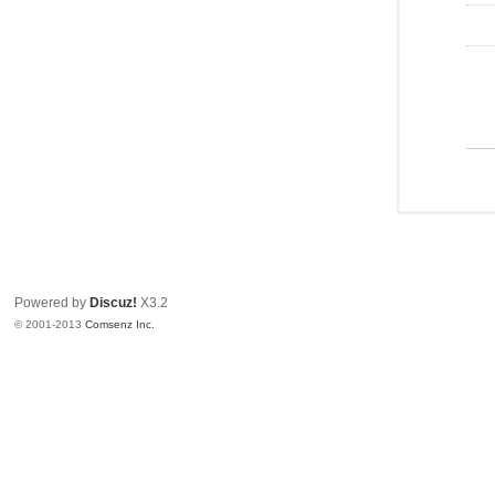
Powered by
Discuz!
X3.2
© 2001-2013
Comsenz Inc.