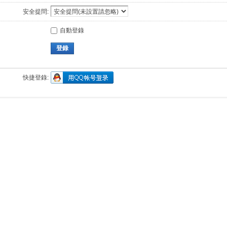
安全提問:
自動登錄
登錄
快捷登錄: