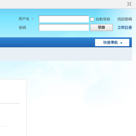
用戶名
自動登錄
找回密碼
登錄
密碼
立即註冊
快捷導航