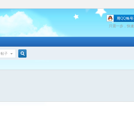
只需一步，快速
帖子
搜
索