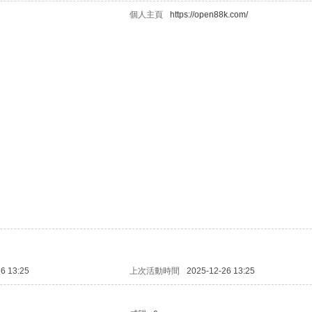
個人主頁
https://open88k.com/
6 13:25
上次活動時間
2025-12-26 13:25