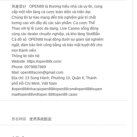
興趣愛好
OPEN88 là thương hiệu nhà cái uy tín, cung
cấp một nền tảng cá cược toàn diện và hiện đại.
Chúng tôi tự hào mang đến trải nghiệm giải trí chất
lượng cao với đầy đủ các sản phẩm: Cá cược Thể
Thao với tỷ lệ cược đa dạng, Live Casino sống động
cùng các dealer chuyên nghiệp, và kho tàng Slot/Bắn
Cá đồ sộ. OPEN88 hoạt động dưới sự giám sát nghiêm
ngặt, đảm bảo tính công bằng và bảo mật tuyệt đối cho
mọi thành viên.
Thông tin liên hệ:
Website: https://open88k.com/
Phone: 0979887889
Mail: open88acom@gmail.com
Địa chỉ: 23 Song Hành, Phường 10, Quận 6, Thành
phố Hồ Chí Minh, Việt Nam
#open88#nhacaiopen88#open88com#open88khuyen
mai#open88vn#open 88#open88 casio
所在時區
使用系統默認