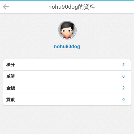
nohu90dog的資料
nohu90dog
積分
2
威望
0
金錢
2
貢獻
0