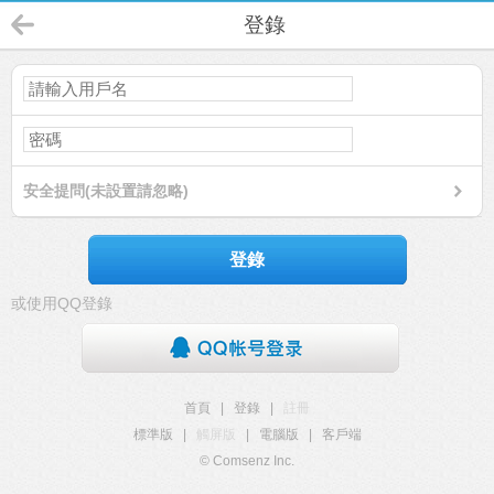
登錄
安全提問(未設置請忽略)
登錄
或使用QQ登錄
首頁
|
登錄
|
註冊
標準版
|
觸屏版
|
電腦版
|
客戶端
© Comsenz Inc.