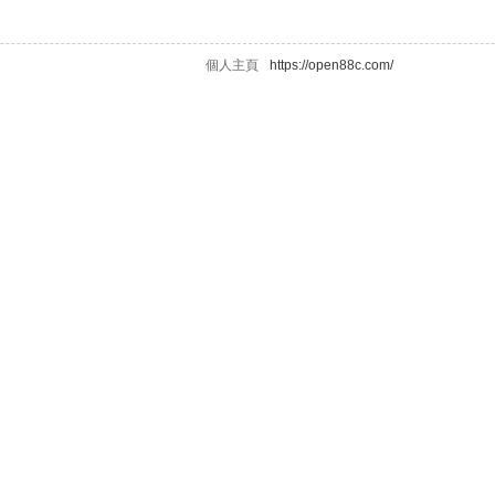
個人主頁
https://open88c.com/