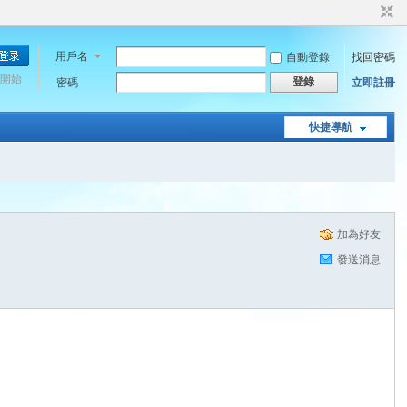
用戶名
自動登錄
找回密碼
開始
登錄
密碼
立即註冊
快捷導航
加為好友
發送消息