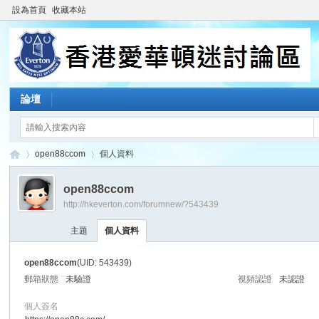
設為首頁
收藏本站
論壇
open88ccom
個人資料
open88ccom
http://hkeverton.com/forumnew/?543439
香
›
›
主題
個人資料
open88ccom
(UID: 543439)
郵箱狀態
未驗證
視頻認證
未認證
個人簽名