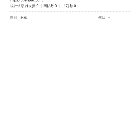
https://open88c.com/
統計信息
好友數 0
|
回帖數 0
|
主題數 0
港
性別
保密
生日
-
愛