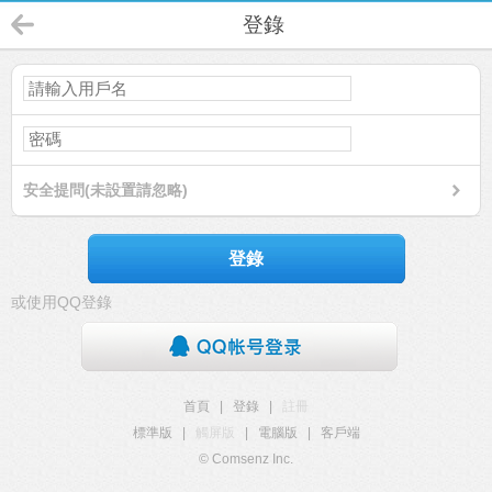
登錄
安全提問(未設置請忽略)
登錄
或使用QQ登錄
首頁
|
登錄
|
註冊
標準版
|
觸屏版
|
電腦版
|
客戶端
© Comsenz Inc.