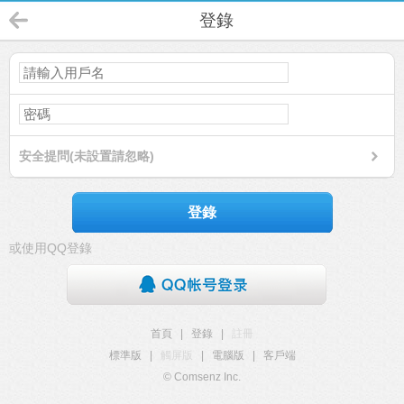
登錄
安全提問(未設置請忽略)
登錄
或使用QQ登錄
首頁
|
登錄
|
註冊
標準版
|
觸屏版
|
電腦版
|
客戶端
© Comsenz Inc.