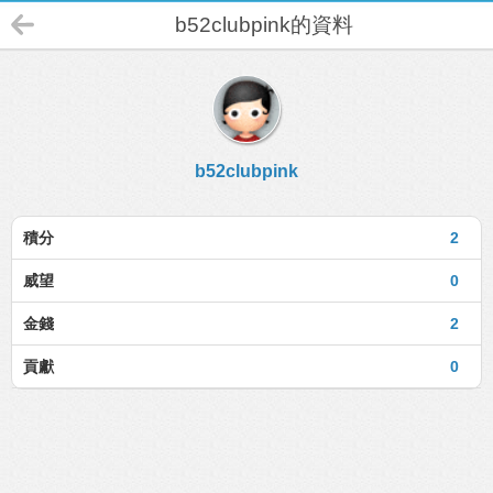
b52clubpink的資料
b52clubpink
積分
2
威望
0
金錢
2
貢獻
0