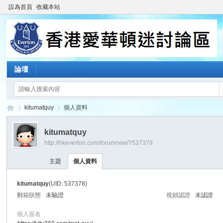
設為首頁
收藏本站
論壇
kitumatquy
個人資料
kitumatquy
http://hkeverton.com/forumnew/?537378
香
›
›
主題
個人資料
kitumatquy
(UID: 537378)
郵箱狀態
未驗證
視頻認證
未認證
個人簽名