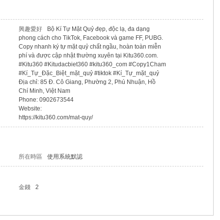
興趣愛好
Bộ Kí Tự Mặt Quỷ đẹp, độc lạ, đa dạng
phong cách cho TikTok, Facebook và game FF, PUBG.
Copy nhanh ký tự mặt quỷ chất ngầu, hoàn toàn miễn
phí và được cập nhật thường xuyên tại Kitu360.com.
#Kitu360 #Kitudacbiet360 #kitu360_com #Copy1Cham
#Kí_Tự_Đặc_Biệt_mặt_quỷ #tiktok #Kí_Tự_mặt_quỷ
Địa chỉ: 85 Đ. Cô Giang, Phường 2, Phú Nhuận, Hồ
Chí Minh, Việt Nam
Phone: 0902673544
Website:
https://kitu360.com/mat-quy/
所在時區
使用系統默認
金錢
2