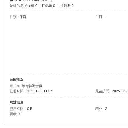
https://kitu360.com/mat-quy/
統計信息
好友數 0
|
回帖數 0
|
主題數 0
港
性別
保密
生日
-
愛
活躍概況
用戶組
等待驗證會員
註冊時間
2025-12-6 11:07
最後訪問
2025-12-6
統計信息
已用空間
0 B
積分
2
貢獻
0