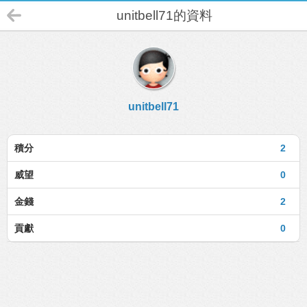
unitbell71的資料
unitbell71
積分
2
威望
0
金錢
2
貢獻
0