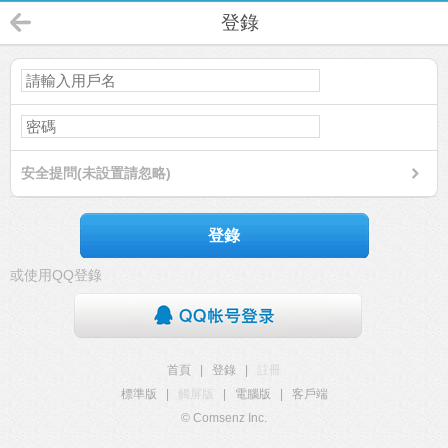
登錄
安全提問(未設置請忽略)
登錄
或使用QQ登錄
首頁
|
登錄
|
註冊
標準版
|
觸屏版
|
電腦版
|
客戶端
© Comsenz Inc.