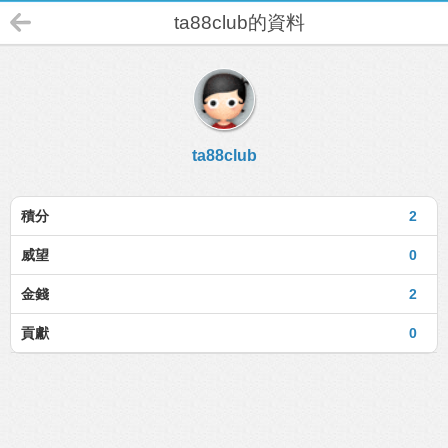
ta88club的資料
ta88club
積分
2
威望
0
金錢
2
貢獻
0