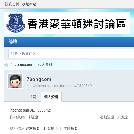
設為首頁
收藏本站
論壇
7bongcom
個人資料
7bongcom
http://hkeverton.com/forumnew/?533642
香
›
›
主題
個人資料
7bongcom
(UID: 533642)
郵箱狀態
未驗證
視頻認證
未認證
統計信息
好友數 0
|
回帖數 0
|
主題數 0