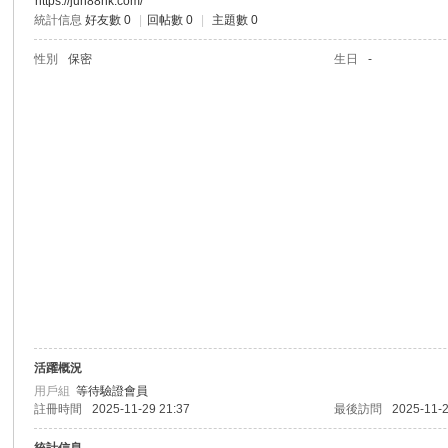
https://jun88hk.com/
統計信息
好友數 0
|
回帖數 0
|
主題數 0
港
性別
保密
生日
-
愛
活躍概況
用戶組
等待驗證會員
註冊時間
2025-11-29 21:37
最後訪問
2025-11-2