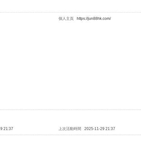
個人主頁
https://jun88hk.com/
9 21:37
上次活動時間
2025-11-29 21:37