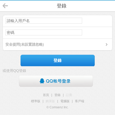
登錄
安全提問(未設置請忽略)
登錄
或使用QQ登錄
首頁
|
登錄
|
註冊
標準版
|
觸屏版
|
電腦版
|
客戶端
© Comsenz Inc.