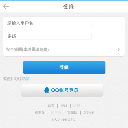
登錄
安全提問(未設置請忽略)
登錄
或使用QQ登錄
首頁
|
登錄
|
註冊
標準版
|
觸屏版
|
電腦版
|
客戶端
© Comsenz Inc.