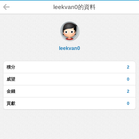
leekvan0的資料
leekvan0
積分
2
威望
0
金錢
2
貢獻
0