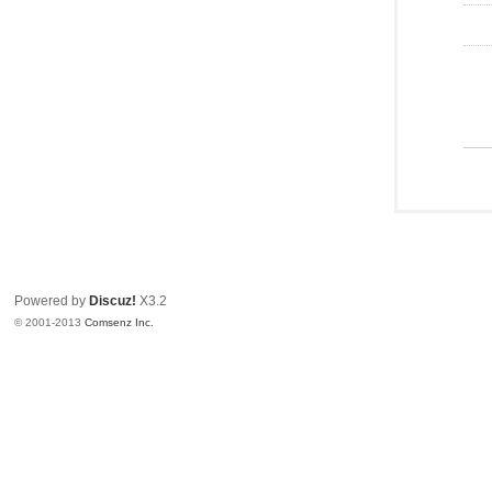
Powered by
Discuz!
X3.2
© 2001-2013
Comsenz Inc.