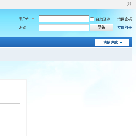
用戶名
自動登錄
找回密碼
登錄
密碼
立即註冊
快捷導航