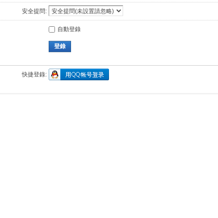
安全提問:
自動登錄
登錄
快捷登錄: