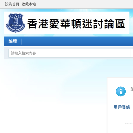
設為首頁
收藏本站
論壇
用戶登錄