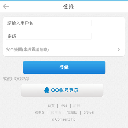
登錄
安全提問(未設置請忽略)
登錄
或使用QQ登錄
首頁
|
登錄
|
註冊
標準版
|
觸屏版
|
電腦版
|
客戶端
© Comsenz Inc.