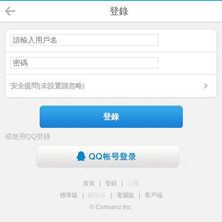
登錄
安全提問(未設置請忽略)
登錄
或使用QQ登錄
首頁
|
登錄
|
註冊
標準版
|
觸屏版
|
電腦版
|
客戶端
© Comsenz Inc.