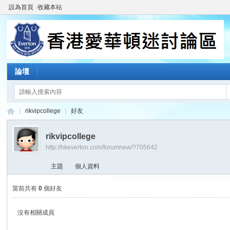
設為首頁
收藏本站
論壇
rikvipcollege
好友
rikvipcollege
http://hkeverton.com/forumnew/?705642
香
›
›
主題
個人資料
當前共有
0
個好友
沒有相關成員