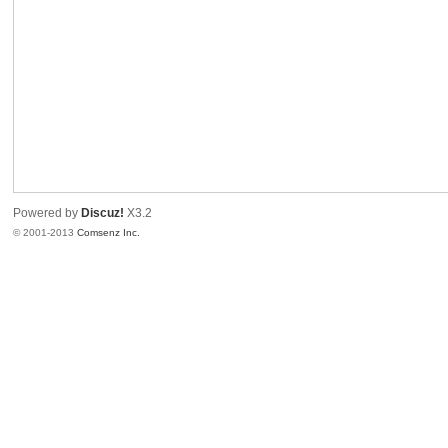
港
Powered by
Discuz!
X3.2
© 2001-2013
Comsenz Inc.
愛