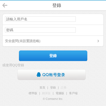
登錄
安全提問(未設置請忽略)
登錄
或使用QQ登錄
首頁
|
登錄
|
註冊
標準版
|
觸屏版
|
電腦版
|
客戶端
© Comsenz Inc.