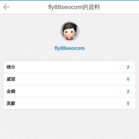
fly88seocom的資料
fly88seocom
積分
2
威望
0
金錢
2
貢獻
0